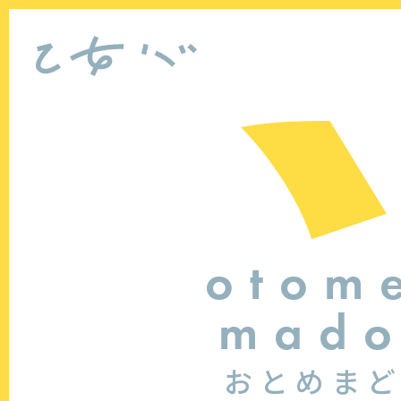
otom
mad
おとめま