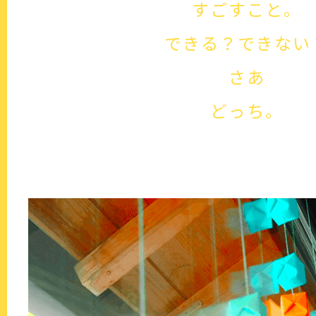
すごすこと。
できる？できない
さあ
どっち。