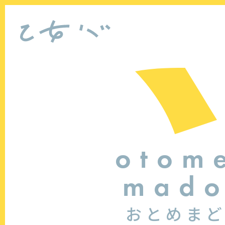
otom
mad
おとめま